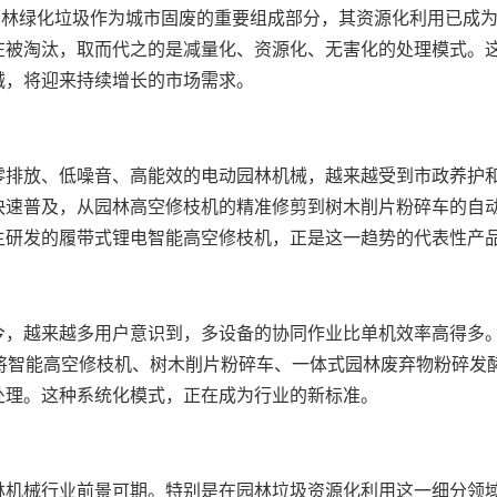
园林绿化垃圾作为城市固废的重要组成部分，其资源化利用已成
在被淘汰，取而代之的是减量化、资源化、无害化的处理模式。
械，将迎来持续增长的市场需求。
零排放、低噪音、高能效的电动园林机械，越来越受到市政养护
快速普及，从园林高空修枝机的精准修剪到树木削片粉碎车的自
主研发的履带式锂电智能高空修枝机，正是这一趋势的代表性产
今，越来越多用户意识到，多设备的协同作业比单机效率高得多
，将智能高空修枝机、树木削片粉碎车、一体式园林废弃物粉碎发
处理。这种系统化模式，正在成为行业的新标准。
林机械行业前景可期。特别是在园林垃圾资源化利用这一细分领