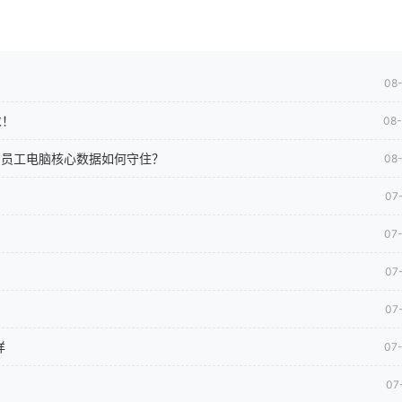
08
求！
08
司员工电脑核心数据如何守住？
08
07
07
07
07
样
07
07