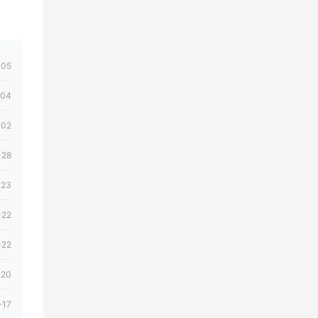
-05
-04
-02
-28
-23
-22
-22
-20
-17