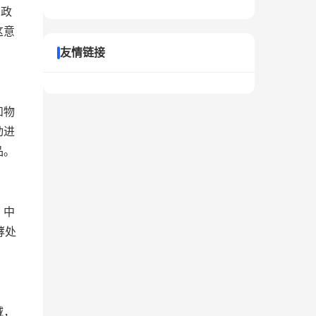
为政
这意
友情链接
和物
动进
品。
。中
酵处
域，