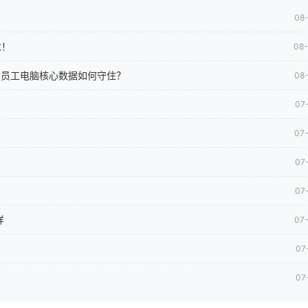
08
求！
08
司员工电脑核心数据如何守住？
08
07
07
07
07
样
07
07
07