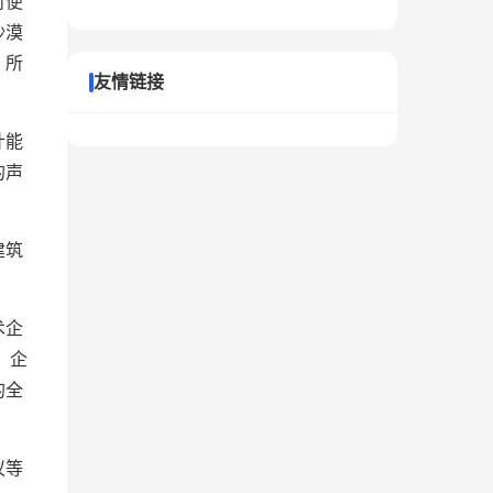
对便
沙漠
，所
友情链接
计能
的声
建筑
术企
，企
的全
议等