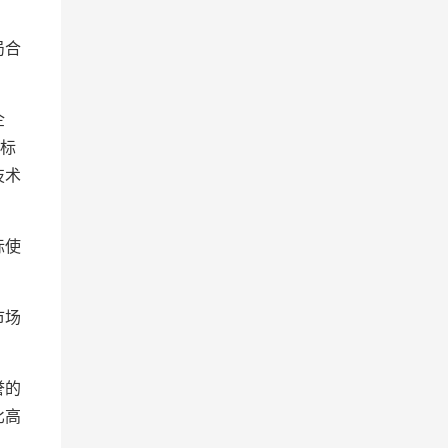
局合
企
业标
技术
际使
市场
誉的
比高