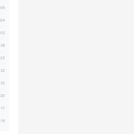
-05
-04
-02
-28
-23
-22
-22
-20
-17
-16